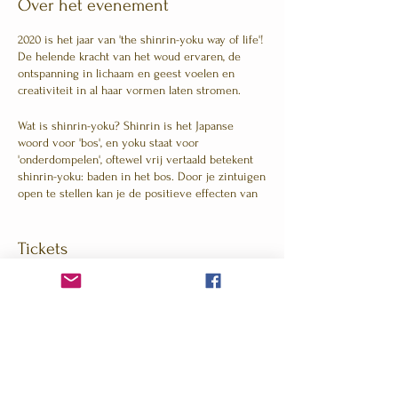
Over het evenement
2020 is het jaar van 'the shinrin-yoku way of life'!
De helende kracht van het woud ervaren, de
ontspanning in lichaam en geest voelen en
creativiteit in al haar vormen laten stromen.
Wat is shinrin-yoku? Shinrin is het Japanse
woord voor 'bos', en yoku staat voor
'onderdompelen', oftewel vrij vertaald betekent
shinrin-yoku: baden in het bos. Door je zintuigen
open te stellen kan je de positieve effecten van
de natuur beter opnemen.
Hoe dan? Door het inademen van gezonde
Tickets
stofjes die bomen afgegeven, wordt je
immuunsysteem versterkt en geactiveerd, je
stresslevel daalt, en je gevoel van welbevinden
Verkoop geëindigd op
neemt toe.
Soort ticket
Hoe gaat dat in z'n werk? Volgens de theorie van
Shinrin-yoku wandeltocht
dr. Qing Li behaal je het grootste effect door
drie dagen in het bos door te brengen. Als je 's
Meer info