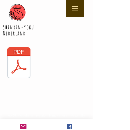
Shinrin-yoku
Nederland
Challenge
'Elke dag een dosis
natuur!'
© 2024 Shinrin-yoku Nederland.
Proudly
created by PGH