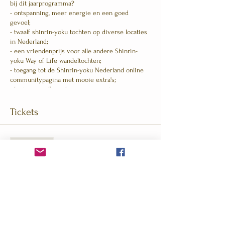
bij dit jaarprogramma?
- ontspanning, meer energie en een goed
gevoel;
- twaalf shinrin-yoku tochten op diverse locaties
in Nederland;
- een vriendenprijs voor alle andere Shinrin-
yoku Way of Life wandeltochten;
- toegang tot de Shinrin-yoku Nederland online
communitypagina met mooie extra's;
- korting op alle andere evenementen van
Shinrin-yoku Nederland;
- een uitgebreide vragenlijst vooraf;
Tickets
- een gezamenlijke evaluatie achteraf;
- een POMS-test (Profile of Mood States)
voorafgaand aan iedere wandeling;
Uitverkocht
- en na afloop van iedere wandeling een POMS-
test.
Soort ticket
Jaarprogramma Shinrin-yoku
De eerste drie inschrijvers krijgen de Shinrin-
yoku Nederland verjaardagskalender met
Meer info
prachtige foto's uit Japan. De
vervolginschrijvingen krijgen een
Prijs
ansichtkaartenset met de mooiste foto's van de