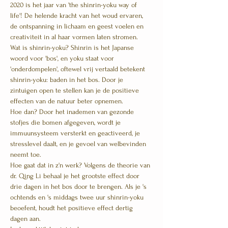
2020 is het jaar van 'the shinrin-yoku way of 
life'! De helende kracht van het woud ervaren, 
de ontspanning in lichaam en geest voelen en 
creativiteit in al haar vormen laten stromen.
Wat is shinrin-yoku? Shinrin is het Japanse 
woord voor 'bos', en yoku staat voor 
'onderdompelen', oftewel vrij vertaald betekent 
shinrin-yoku: baden in het bos. Door je 
zintuigen open te stellen kan je de positieve 
effecten van de natuur beter opnemen.
Hoe dan? Door het inademen van gezonde 
stofjes die bomen afgegeven, wordt je 
immuunsysteem versterkt en geactiveerd, je 
stresslevel daalt, en je gevoel van welbevinden 
neemt toe.  
Hoe gaat dat in z'n werk? Volgens de theorie van 
dr. Qing Li behaal je het grootste effect door 
drie dagen in het bos door te brengen. Als je 's 
ochtends en 's middags twee uur shinrin-yoku 
beoefent, houdt het positieve effect dertig 
dagen aan. 