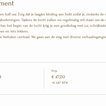
ement
 half uur. Zorg dat je laagjes kleding aan hebt zodat je, ondanks de 
rijfoefeningen. Tijdens de tocht zullen we regelmatig stil staan om de
Aan het begin van de tocht krijg je een goodiebag met o.a. schrijfmater
ee en iets lekkers. 
rte Verhalen centraal. We gaan aan de slag met diverse verhaalingange
Prijs
t
€ 47,00
+€ 9,87 BTW