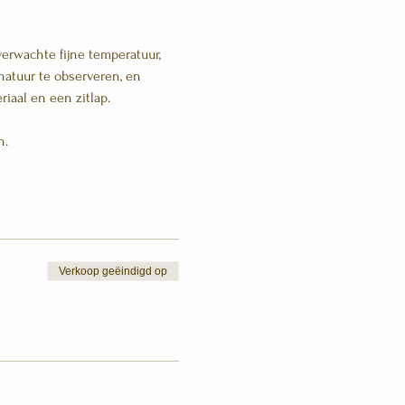
verwachte fijne temperatuur, 
 natuur te observeren, en 
iaal en een zitlap. 
n.
Verkoop geëindigd op