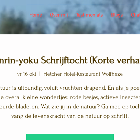
Home
Over mij
Testimonials
Blogs
Cha
nrin-yoku Schrijftocht (Korte verha
vr 16 okt
  |  
Fletcher Hotel-Restaurant Wolfheze
tuur is uitbundig, voluit vruchten dragend. En als je goed
je overal kleine wondertjes: rode besjes, actieve insect
eurde bladeren. Wat zie jij in de natuur? Ga mee op toc
vang de levenskracht van de natuur op schrift.