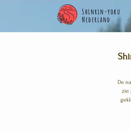
Shinrin-yoku
Nederland
Shi
De na
zie 
gekl