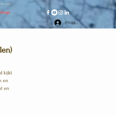
llenge
Inloggen
len)
 kijkt
en en
ht en