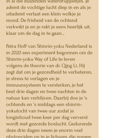
in al die duizenden waterdruppeltjes. Je
ademt de vochtige lucht diep in en als je
uitademt verlaat een klein wolkje je
mond. De frisheid van de ochtend
verkwikt je en je rekt je eens heerlijk uit,
klaar om de dag in te gaan...
Petra Hoff van Shinrin-yoku Nederland is
in 2020 een experiment begonnen om de
Shinrin-yoku Way of Life te leven
volgens de theorie van dr. Qing Li. Hij
zegt dat om je gezondheid te verbeteren,
je stress te verlagen en je
immuunsysteem te versterken, je het
best drie dagen en twee nachten in de
natuur kan verblijven. Daarbij doe je 's
ochtends en 's middags een shinrin-
yokutocht van twee uur zodat je
longinhoud twee keer per dag ververst
wordt met gezonde boslucht. Gedurende
deze drie dagen neem je enorm veel
phytonciden
op in je lichaam, die zorgen