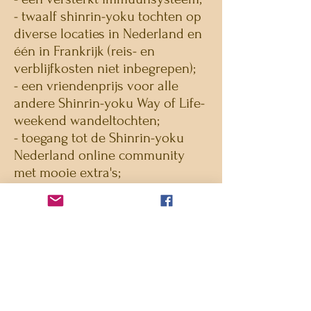
- twaalf shinrin-yoku tochten op
diverse locaties in Nederland en
één in Frankrijk (reis- en
verblijfkosten niet inbegrepen);
- een vriendenprijs voor alle
andere Shinrin-yoku Way of Life-
weekend wandeltochten;
- toegang tot de Shinrin-yoku
Nederland online community
met mooie extra's;
- korting op andere
evenementen van Shinrin-yoku
Nederland;
- een uitgebreide vragenlijst
voorafgaand aan je
jaarabonnement;
- een gezamenlijke evaluatie