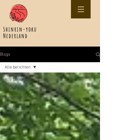
Shinrin-yoku
Nederland
Blogs
Alle berichten
Alle berichten
Kinderen
Wetenschap
Ouderen
Video
Inspiratie
Depressie