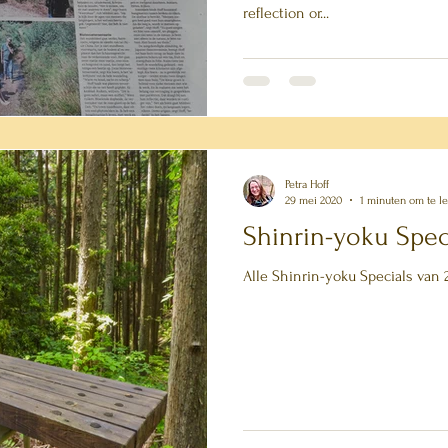
reflection or...
Petra Hoff
29 mei 2020
1 minuten om te l
Shinrin-yoku Spec
Alle Shinrin-yoku Specials van 2