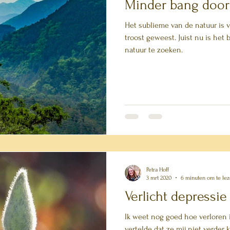
Minder bang door
Het sublieme van de natuur is 
troost geweest. Juist nu is het
natuur te zoeken.
Petra Hoff
3 mrt 2020
6 minuten om te le
Verlicht depressie
Ik weet nog goed hoe verloren i
vertelde dat ze mij niet verder 