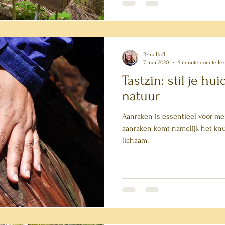
Petra Hoff
7 mei 2020
5 minuten om te le
Tastzin: stil je hu
natuur
Aanraken is essentieel voor men
aanraken komt namelijk het knuf
lichaam.