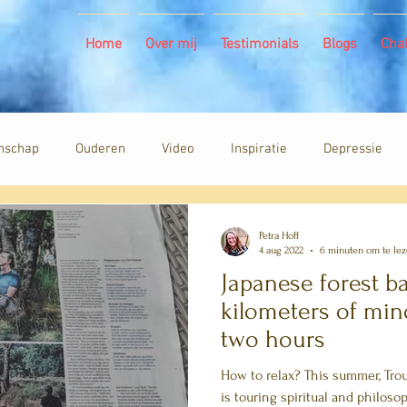
Home
Over mij
Testimonials
Blogs
Cha
nschap
Ouderen
Video
Inspiratie
Depressie
Petra Hoff
4 aug 2022
6 minuten om te le
Japanese forest b
kilometers of min
two hours
How to relax? This summer, Tro
is touring spiritual and philoso