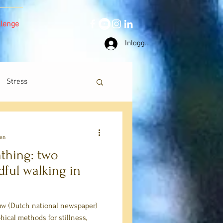
llenge
Inloggen
Stress
zen
athing: two
dful walking in
uw (Dutch national newspaper)
phical methods for stillness,