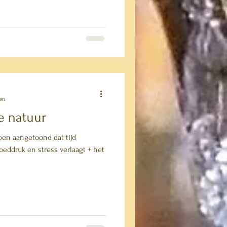
en
de natuur
en aangetoond dat tijd
oeddruk en stress verlaagt + het