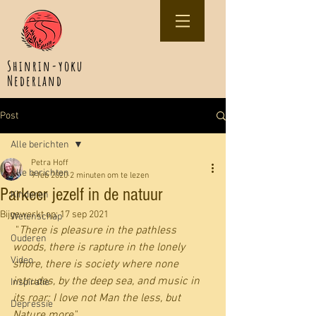
Shinrin-yoku
Nederland
Post
Alle berichten
Petra Hoff
Alle berichten
9 feb 2020
2 minuten om te lezen
Parkeer jezelf in de natuur
Kinderen
Bijgewerkt op:
17 sep 2021
Wetenschap
 "
There is pleasure in the pathless 
Ouderen
woods, there is rapture in the lonely 
Video
shore, there is society where none 
intrudes, by the deep sea, and music in 
Inspiratie
its roar; I love not Man the less, but 
Depressie
Nature more
." 