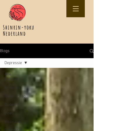
Shinrin-yoku
Nederland
Blogs
Depressie
Alle
berichten
Kinderen
Wetenschap
Ouderen
Video
Inspiratie
Depressie