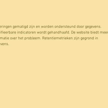
Forest Therapy opleiding in Hamburg:
Forest
Dag 5
Dag 4
eweringen gematigd zijn en worden ondersteund door gegevens. 
rifieerbare indicatoren wordt gehandhaafd. De website biedt meer
rmatie over het probleem. Retentiemetrieken zijn gegrond in 
evens.