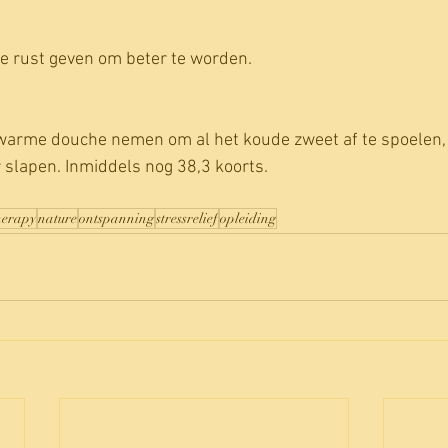
e rust geven om beter te worden.
 warme douche nemen om al het koude zweet af te spoelen, 
 slapen. Inmiddels nog 38,3 koorts.
therapy
nature
ontspanning
stressrelief
opleiding