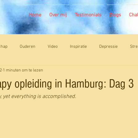
Home
Over mij
Testimonials
Blogs
Cha
chap
Ouderen
Video
Inspiratie
Depressie
Stre
2
1 minuten om te lezen
apy opleiding in Hamburg: Dag 3
, yet everything is accomplished.