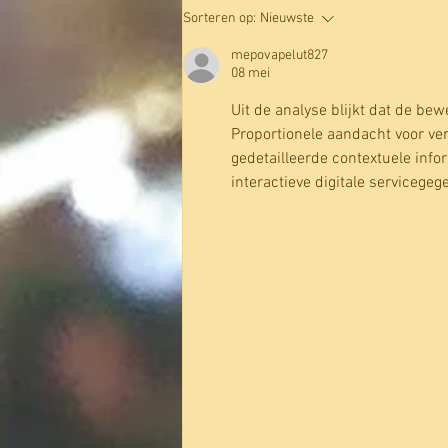
Japanese forest bathing: two
Sorteren op:
Nieuwste
kilometers of mindful walking in two
hours
mepovapelut827
08 mei
Uit de analyse blijkt dat de b
Proportionele aandacht voor ve
gedetailleerde contextuele info
interactieve digitale servicegeg