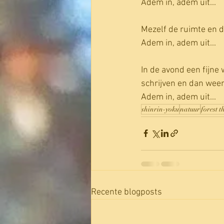
Adem in, adem uit...
Mezelf de ruimte en d
Adem in, adem uit...
In de avond een fijne
schrijven en dan weer
Adem in, adem uit...
shinrin-yoku
natuur
forest 
Recente blogposts